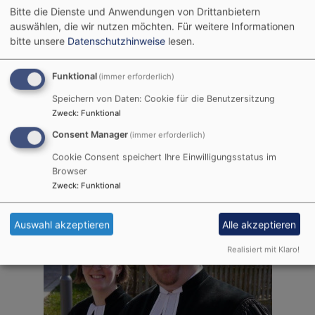
Bitte die Dienste und Anwendungen von Drittanbietern
auswählen, die wir nutzen möchten.
Für weitere Informationen
bitte unsere
Datenschutzhinweise
lesen.
Funktional
(immer erforderlich)
Speichern von Daten: Cookie für die Benutzersitzung
Zweck
:
Funktional
Consent Manager
(immer erforderlich)
Bildrechte
Pfarramt Lehengütingen
Wir hören voneinander...
Cookie Consent speichert Ihre Einwilligungsstatus im
Browser
Ihr Pfarrersehepaar Sichert
Zweck
:
Funktional
Auswahl akzeptieren
Alle akzeptieren
Realisiert mit Klaro!