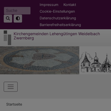
Direkt
Fußbereichsmenü
Impressum
Kontakt
zum
Cookie-Einstellungen
Suche
Inhalt
Datenschutzerklärung
Barrierefreiheitserklärung
Kirchengemeinden Lehengütingen Weidelbach
Zwernberg
Hauptnavigation
Breadcrumb
Startseite