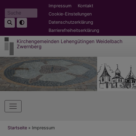
Direkt
Fußbereichsmenü
Impressum
Kontakt
zum
Cookie-Einstellungen
Suche
Inhalt
Datenschutzerklärung
Barrierefreiheitserklärung
Kirchengemeinden Lehengütingen Weidelbach
Zwernberg
Hauptnavigation
Breadcrumb
Startseite
Impressum