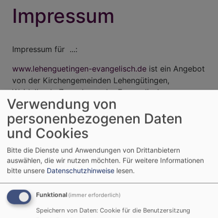
Impressum
Impressum für ...:
www.lehenguetingen-evangelisch.de
ist ein Angebot
von der Kirchengemeinden Lehengütingen,
Weidelbach, Zwernberg. der Evangelisch-
Verwendung von
Lutherischen Kirche in Bayern. Diese ist eine
personenbezogenen Daten
Körperschaft des öffentlichen Rechts, vertreten
durch Pfarrer Johannes Sichert.
und Cookies
Bitte die Dienste und Anwendungen von Drittanbietern
Anbieter gemäß § 5 TMG:
auswählen, die wir nutzen möchten.
Für weitere Informationen
bitte unsere
Datenschutzhinweise
lesen.
Evang.-luth. Kirchengemeinden Lehengütingen
Weidelbach Zwernberg
Funktional
(immer erforderlich)
Lehengütingen 3
Speichern von Daten: Cookie für die Benutzersitzung
91626 Schopfloch